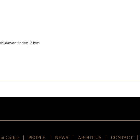
shiki/event/index_2.html
ant Coffee
PEOPLE
NEWS
ABOUT US
CONTACT