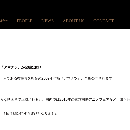
offee
PEOPLE
NEWS
ABOUT US
CONTACT
品『アマナツ』が全編公開！
監督の一人である横嶋俊久監督の2009年作品『アマナツ』が全編公開されます。
様々な映画祭で上映されるも、国内では2010年の東京国際アニメフェアなど、限ら
、今回全編公開する運びとなりました。