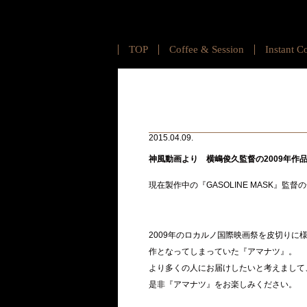
TOP
Coffee & Session
Instant C
2015.04.09.
神風動画より 横嶋俊久監督の2009年作
現在製作中の『GASOLINE MASK』
2009年のロカルノ国際映画祭を皮切りに
作となってしまっていた『アマナツ』。
より多くの人にお届けしたいと考えまして
是非『アマナツ』をお楽しみください。