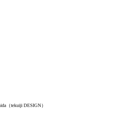
Ishida（tekuiji DESIGN）