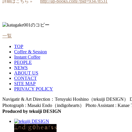
http://ap-books.com/?pid=93478531
詳細はこちら »
一覧
TOP
Coffee & Session
Instant Coffee
PEOPLE
NEWS
ABOUT US
CONTACT
SITE MAP
PRIVACY POLICY
Navigatir & Art Direction：Teruyuki Hoshino（tekuiji DESIGN） D
Photograph : Masaki Endo（indigohearts） Photo Assistant : Kana
Produced by tekuiji DESIGN