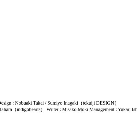
esign : Nobuaki Takai / Sumiyo Inagaki（tekuiji DESIGN）
e Tahara（indigohearts） Writer : Misako Moki Management : Yukari 