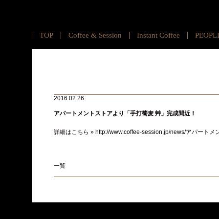
TOP
Coffee & Session
Instant Coffee
PEOPL
2016.02.26.
アパートメントストアより「手打蕎麦 艸」完成間近！
詳細はこちら »
http://www.coffee-session.jp/new
一覧